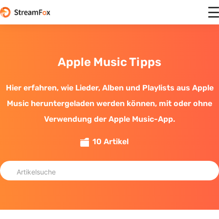
Apple Music Tipps
Hier erfahren, wie Lieder, Alben und Playlists aus Apple
Music heruntergeladen werden können, mit oder ohne
Verwendung der Apple Music-App.
10 Artikel