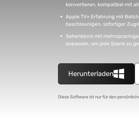
konvertieren, kompatibel mit al
Apple TV+ Erfahrung mit Batch
beschleunigen, sofortiger Zugri
Seherlebnis mit mehrsprachige
anpassen, um jede Szene zu ge
Herunterladen
Diese Software ist nur für den persönlic