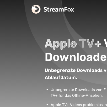
Apple TV+
Downloade
Unbegrenzte Downloads vo
Ablaufdatum.
Unbegrenzte Downloads von Fi
TV+ für das Offline-Ansehen.
Apple TV+ Videos problemlos 