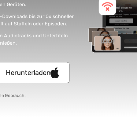
len Geräten.
-Downloads bis zu 10x schneller
ff auf Staffeln oder Episoden.
n Audiotracks und Untertiteln
nießen.
Herunterladen
hen Gebrauch.