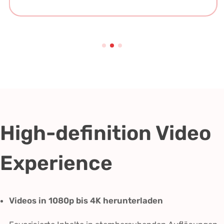
stfreie Video-
loads mit 10
en
chenerfahrung:
inem Jahrzehnt
henerfahrung
iert StreamFox
tfreie Video-
ads im 1:1-
High-definition Video
tnis.
Experience
Videos in 1080p bis 4K herunterladen