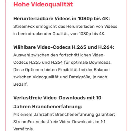
Unterstützung für mehrere
druckender
ät, von 1080p bis
Geräte
StreamFox ermöglicht das Herunterladen von Videos
bare Video-
in verschiedenen Formaten, einschließlich MP4, MKV
cs H.265 und
und MOV.
4:
Dies gewährleistet eine nahtlose Wiedergabe auf
hl zwischen den
einer Vielzahl von Geräten, wie Smartphones,
hrittlichen Video-
Computern, Fernsehern und mehr, und gibt Ihnen
s H.265 und H.264
die Flexibilität, Ihre Lieblingsinhalte jederzeit und
timale Downloads.
überall zu genießen.
Optionen bieten
lität bei der
ce zwischen
ualität und
röße, je nach
.