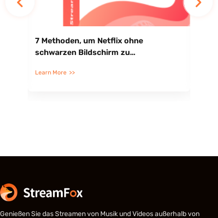
it
7 Methoden, um Netflix ohne
Ist
schwarzen Bildschirm zu
ver
screenshotten
Si
Learn More
Lea
Genießen Sie das Streamen von Musik und Videos außerhalb von