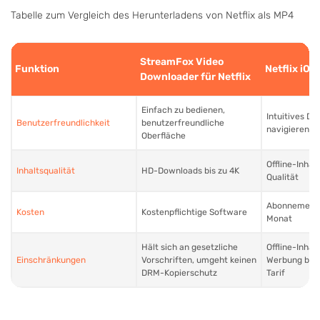
Tabelle zum Vergleich des Herunterladens von Netflix als MP4
StreamFox Video
Funktion
Netflix iO
Downloader für Netflix
Einfach zu bedienen,
Intuitives Des
Benutzerfreundlichkeit
benutzerfreundliche
navigieren
Oberfläche
Offline-Inhal
Inhaltsqualität
HD-Downloads bis zu 4K
Qualität
Abonnement a
Kosten
Kostenpflichtige Software
Monat
Hält sich an gesetzliche
Offline-Inhal
Einschränkungen
Vorschriften, umgeht keinen
Werbung bei
DRM-Kopierschutz
Tarif