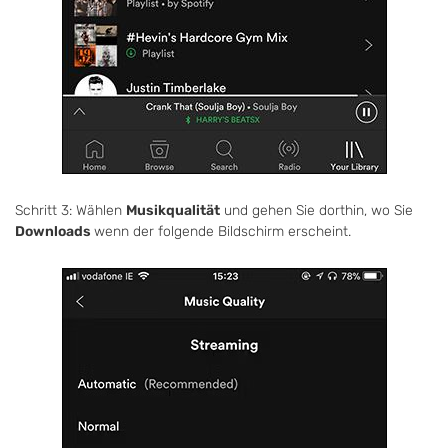
Schritt 3: Wählen
Musikqualität
und gehen Sie dorthin, wo Sie
Downloads
wenn der folgende Bildschirm erscheint.