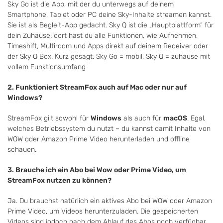
Sky Go ist die App, mit der du unterwegs auf deinem
Smartphone, Tablet oder PC deine Sky-Inhalte streamen kannst.
Sie ist als Begleit-App gedacht. Sky Q ist die „Hauptplattform“ für
dein Zuhause: dort hast du alle Funktionen, wie Aufnehmen,
Timeshift, Multiroom und Apps direkt auf deinem Receiver oder
der Sky Q Box. Kurz gesagt: Sky Go = mobil, Sky Q = zuhause mit
vollem Funktionsumfang
2. Funktioniert StreamFox auch auf Mac oder nur auf
Windows?
StreamFox gilt sowohl für
Windows
als auch für
macOS
. Egal,
welches Betriebssystem du nutzt – du kannst damit Inhalte von
WOW oder Amazon Prime Video herunterladen und offline
schauen.
3. Brauche ich ein Abo bei Wow oder Prime Video, um
StreamFox nutzen zu können?
Ja. Du brauchst natürlich ein aktives Abo bei WOW oder Amazon
Prime Video, um Videos herunterzuladen. Die gespeicherten
Videos sind jodoch nach dem Ablauf des Abos noch verfügbar.