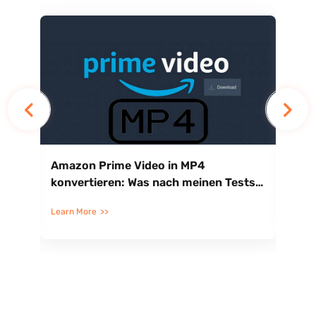
hte
Amazon Prime Video in MP4
Am
konvertieren: Was nach meinen Tests
Tri
noch zuverlässig ist
Erl
Learn More
Lea