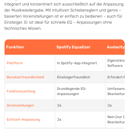
integriert und konzentriert sich ausschließlich auf die Anpassung
der Musikwiedergabe. Mit intuitiven Schiebereglern und genre –
basierten Voreinstellungen ist er einfach zu bedienen – auch für
Einsteiger. Er ist ideal für schnelle EQ – Anpassungen ohne
technisches Wissen.
Funktion
Spotify Equalizer
Audacity
Eigenständig
Plattform
In Spotify-App integriert
Software
Benutzerfreundlichkeit
Einsteigerfreundlich
Erfordert Ei
Grundlegende EQ-
Umfassende 
Funktionsumfang
Anpassungen
Bearbeitung
Voreinstellungen
Ja
Ja
Nein (nur Offl
Echtzeit-Anpassung
Ja
Bearbeitung)