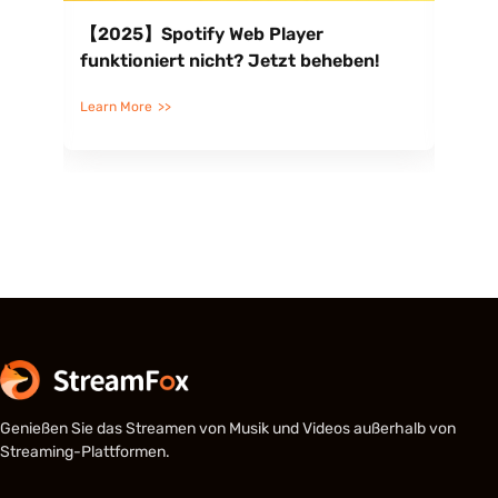
【2025】Spotify Web Player
13
funktioniert nicht? Jetzt beheben!
Pla
(O
Learn More
Lea
Genießen Sie das Streamen von Musik und Videos außerhalb von
Streaming-Plattformen.